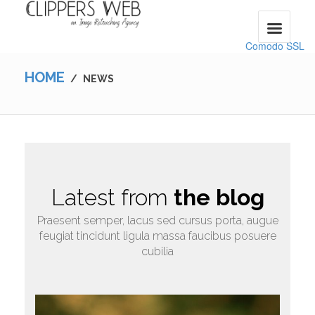
Comodo SSL
HOME
/
NEWS
Latest from
the blog
Praesent semper, lacus sed cursus porta, augue
feugiat tincidunt ligula massa faucibus posuere
cubilia